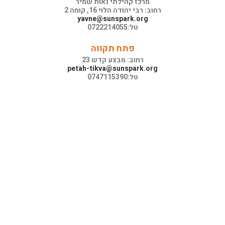
מרכז קהילתי נאות שמיר
רחוב: רבי יהודה הלוי 16, קומה 2
yavne@sunspark.org
טל:0722214055
פתח תקווה
רחוב: מבצע קדש 23
petah-tikva@sunspark.org
טל:0747115390